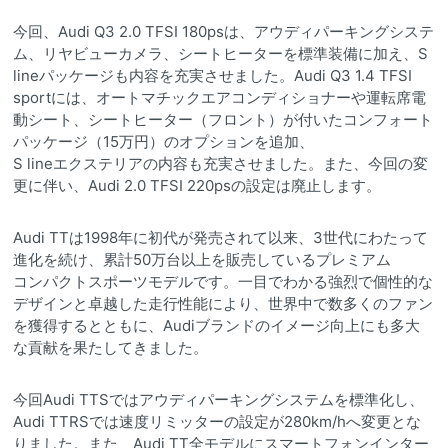
今回、Audi Q3 2.0 TFSI 180psは、アウディパーキングシステ
ム、リヤビューカメラ、シートヒーターを標準装備に加え、S
lineパッケージも内容を充実させました。Audi Q3 1.4 TFSI
sportには、オートマチックエアコンディショナーや運転席電
動シート、シートヒーター（フロント）が付いたコンフォート
パッケージ（15万円）のオプションを追加、
S lineエクステリアの内容も充実させました。また、今回の変
更に伴い、Audi 2.0 TFSI 220psの設定は廃止します。
Audi TTは1998年に初代が発売されて以来、3世代にわたって
進化を続け、累計50万台以上を販売しているプレミアム
コンパクトスポーツモデルです。一目でわかる強烈で個性的な
デザインと卓越した走行性能により、世界中で数多くのファン
を獲得するとともに、Audiブランドのイメージ向上にも多大
な貢献を果たしてきました。
今回Audi TTSではアウディパーキングシステムを標準化し、
Audi TTRSでは速度リミッターの設定が280km/hへ変更とな
りました。また、Audi TT全モデルにスマートフォンインター