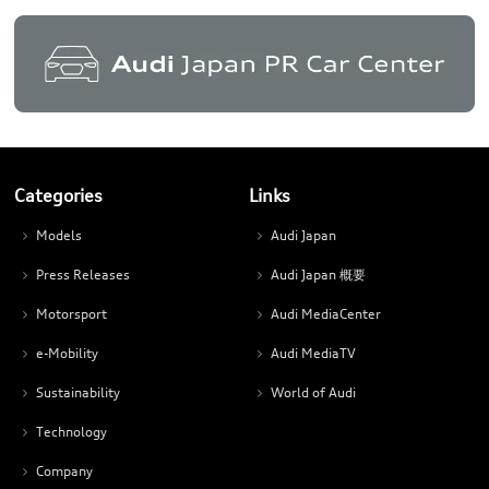
Categories
Links
Models
Audi Japan
Press Releases
Audi Japan 概要
Motorsport
Audi MediaCenter
e-Mobility
Audi MediaTV
Sustainability
World of Audi
Technology
Company