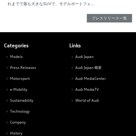
れまでで最も大きなSUVで、モデルポートフォ...
プレスリリース一覧
Categories
Links
Models
Audi Japan
Press Releases
Audi Japan 概要
Motorsport
Audi MediaCenter
e-Mobility
Audi MediaTV
Sustainability
World of Audi
Technology
Company
History