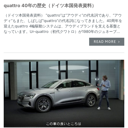
quattro 40年の歴史（ドイツ本国発表資料）
（ドイツ本国発表資料） “quattro”は“アウディ”の代名詞であり、“アウ
ディ”もまた、しばしば“quattro”の代名詞になってきました。40周年を
迎えたquattro 4輪駆動システムは、アウディブランドを支える基盤と
なっています。Ur-quattro（初代クワトロ）が1980年のジュネーブ...
READ MORE