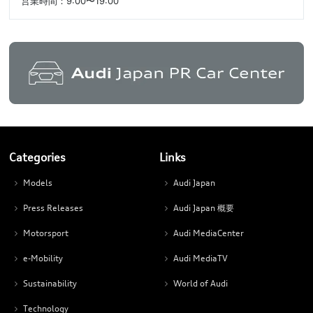
営業時間：9:00〜19:00
Categories
Links
Models
Audi Japan
Press Releases
Audi Japan 概要
Motorsport
Audi MediaCenter
e-Mobility
Audi MediaTV
Sustainability
World of Audi
Technology