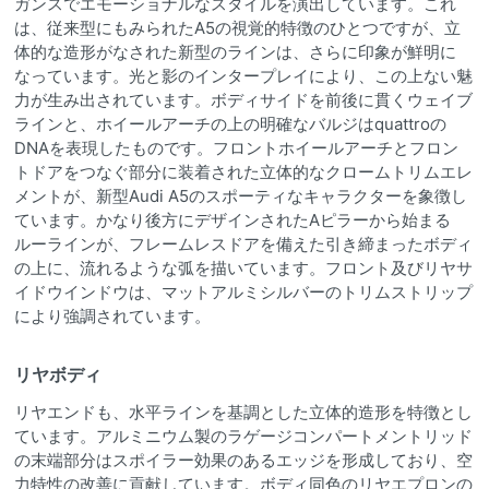
ガンスでエモーショナルなスタイルを演出しています。これ
は、従来型にもみられたA5の視覚的特徴のひとつですが、立
体的な造形がなされた新型のラインは、さらに印象が鮮明に
なっています。光と影のインタープレイにより、この上ない魅
力が生み出されています。ボディサイドを前後に貫くウェイブ
ラインと、ホイールアーチの上の明確なバルジはquattroの
DNAを表現したものです。フロントホイールアーチとフロン
トドアをつなぐ部分に装着された立体的なクロームトリムエレ
メントが、新型Audi A5のスポーティなキャラクターを象徴し
ています。かなり後方にデザインされたAピラーから始まる
ルーラインが、フレームレスドアを備えた引き締まったボディ
の上に、流れるような弧を描いています。フロント及びリヤサ
イドウインドウは、マットアルミシルバーのトリムストリップ
により強調されています。
リヤボディ
リヤエンドも、水平ラインを基調とした立体的造形を特徴とし
ています。アルミニウム製のラゲージコンパートメントリッド
の末端部分はスポイラー効果のあるエッジを形成しており、空
力特性の改善に貢献しています。ボディ同色のリヤエプロンの