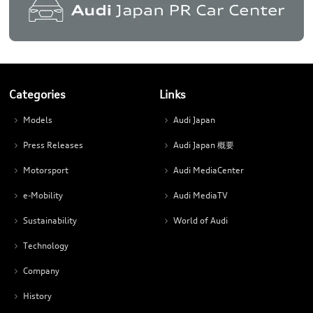
Categories
Links
Models
Audi Japan
Press Releases
Audi Japan 概要
Motorsport
Audi MediaCenter
e-Mobility
Audi MediaTV
Sustainability
World of Audi
Technology
Company
History