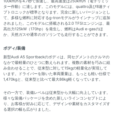
100km/hを4.7秒で加速し、最高速度は250km/h（電子リミッ
ター作動）に達します。このモデルには、quattro及び8速ティ
プトロニックが標準となります。完全に新しいバージョンとし
て、多様な燃料に対応するg-tronモデルがラインナップに追加
されました。このモデルに搭載される2.0 TFSIエンジンは、最
高出力125kW（170hp）を発生し、燃料はAudi e-gasのほ
か、天然ガスや通常のガソリンでも走行することができます。
ボディ/装備
新型Audi A5 Sportbackのボディは、同セグメントのクルマの
なかで最軽量のひとつに数えられます。複数の素材を巧みに組
み合わせることで、従来型に対して15kgの軽量化が実現して
います。ドライバーを除いた車両重量は、もっとも軽い仕様で
1,470kgと、従来型と比べて最大86kg軽くなっています。
その一方で、装備レベルは従来型から大幅に向上しています。
様々な装備パッケージを含めた新しいラインコンセプトによ
り、お客様が好みに応じて、デザインや素材をカスタマイズす
る選択の幅も広がりました。