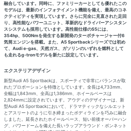
融合しています。同時に、ファミリーカーとしても優れたこの
モデルは、最新のインフォテイメント機能を備え、最高のコネ
クティビティを実現しています。さらに完全に見直された足回
り、高性能なパワーユニット、革新的なドライバーアシスタン
スシステムも採用しています。高性能仕様のS5には、
354hp、500Nmを発生する新開発のターボチャージャー付6
気筒エンジンを搭載。また、A5 Sportbackシリーズでは初め
て、Audi e-gas、天然ガス、ガソリンのいずれを燃料として
も走れるg-tronモデルを新たに設定しています。
エクステリアデザイン
新型Audi A5 Sportbackは、スポーティで非常にバランスが取
れたプロポーションを特徴としています。全長は4,733mm、
全幅は1,843mm、全高は1,386mm、ホイールベースは
2,824mmに設定されています。アウディのデザイナーは、新
型Audi A5 Sportbackにおいて、ドラマティックなシルエット
とアスリートのように引き締まったボディラインを巧みに融合
しました。延長されたホイールベース、短い前後オーバーハン
グ、パワードームを備えた長いラップアラウンド・ボンネット