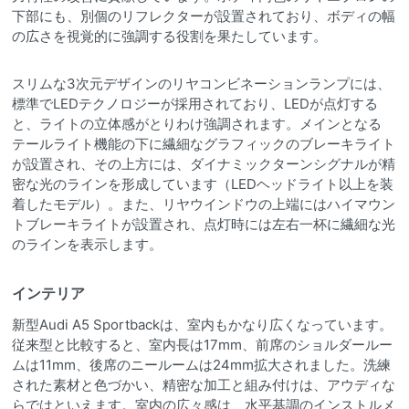
下部にも、別個のリフレクターが設置されており、ボディの幅
の広さを視覚的に強調する役割を果たしています。
スリムな3次元デザインのリヤコンビネーションランプには、
標準でLEDテクノロジーが採用されており、LEDが点灯する
と、ライトの立体感がとりわけ強調されます。メインとなる
テールライト機能の下に繊細なグラフィックのブレーキライト
が設置され、その上方には、ダイナミックターンシグナルが精
密な光のラインを形成しています（LEDヘッドライト以上を装
着したモデル）。また、リヤウインドウの上端にはハイマウン
トブレーキライトが設置され、点灯時には左右一杯に繊細な光
のラインを表示します。
インテリア
新型Audi A5 Sportbackは、室内もかなり広くなっています。
従来型と比較すると、室内長は17mm、前席のショルダールー
ムは11mm、後席のニールームは24mm拡大されました。洗練
された素材と色づかい、精密な加工と組み付けは、アウディな
らではといえます。室内の広々感は、水平基調のインストルメ