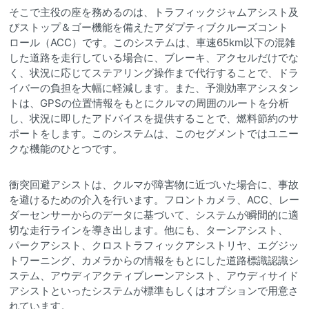
そこで主役の座を務めるのは、トラフィックジャムアシスト及
びストップ＆ゴー機能を備えたアダプティブクルーズコント
ロール（ACC）です。このシステムは、車速65km以下の混雑
した道路を走行している場合に、ブレーキ、アクセルだけでな
く、状況に応じてステアリング操作まで代行することで、ドラ
イバーの負担を大幅に軽減します。また、予測効率アシスタン
トは、GPSの位置情報をもとにクルマの周囲のルートを分析
し、状況に即したアドバイスを提供することで、燃料節約のサ
ポートをします。このシステムは、このセグメントではユニー
クな機能のひとつです。
衝突回避アシストは、クルマが障害物に近づいた場合に、事故
を避けるための介入を行います。フロントカメラ、ACC、レー
ダーセンサーからのデータに基づいて、システムが瞬間的に適
切な走行ラインを導き出します。他にも、ターンアシスト、
パークアシスト、クロストラフィックアシストリヤ、エグジッ
トワーニング、カメラからの情報をもとにした道路標識認識シ
ステム、アウディアクティブレーンアシスト、アウディサイド
アシストといったシステムが標準もしくはオプションで用意さ
れています。