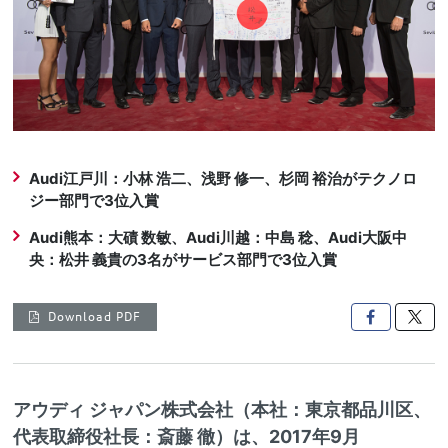
Audi江戸川：小林 浩二、浅野 修一、杉岡 裕治がテクノロ
ジー部門で3位入賞
Audi熊本：大磧 数敏、Audi川越：中島 稔、Audi大阪中
央：松井 義貴の3名がサービス部門で3位入賞
Download PDF

アウディ ジャパン株式会社（本社：東京都品川区、
代表取締役社長：斎藤 徹）は、2017年9月