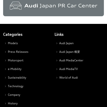
Categories
Links
Models
Audi Japan
Press Releases
Audi Japan 概要
Motorsport
Audi MediaCenter
e-Mobility
Audi MediaTV
Sustainability
World of Audi
Technology
Company
History