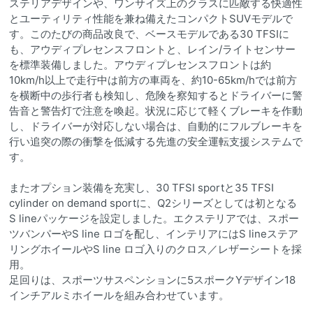
ステリアデザインや、ワンサイズ上のクラスに匹敵する快適性
とユーティリティ性能を兼ね備えたコンパクトSUVモデルで
す。このたびの商品改良で、ベースモデルである30 TFSIに
も、アウディプレセンスフロントと、レイン/ライトセンサー
を標準装備しました。アウディプレセンスフロントは約
10km/h以上で走行中は前方の車両を、約10-65km/hでは前方
を横断中の歩行者も検知し、危険を察知するとドライバーに警
告音と警告灯で注意を喚起。状況に応じて軽くブレーキを作動
し、ドライバーが対応しない場合は、自動的にフルブレーキを
行い追突の際の衝撃を低減する先進の安全運転支援システムで
す。
またオプション装備を充実し、30 TFSI sportと35 TFSI
cylinder on demand sportに、Q2シリーズとしては初となる
S lineパッケージを設定しました。エクステリアでは、スポー
ツバンパーやS line ロゴを配し、インテリアにはS lineステア
リングホイールやS line ロゴ入りのクロス／レザーシートを採
用。
足回りは、スポーツサスペンションに5スポークYデザイン18
インチアルミホイールを組み合わせています。