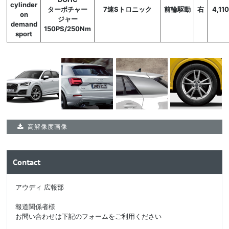
cylinder
ターボチャー
7速Sトロニック
前輪駆動
右
4,11
on
ジャー
demand
150PS/250Nm
sport
高解像度画像
Contact
アウディ 広報部
報道関係者様
お問い合わせは下記のフォームをご利用ください