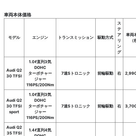
車両本体価格
ス
テ
ア
車両
モデル
エンジン
トランスミッション
駆動方式
リ
（
ン
グ
1.0ℓ直列3気
DOHC
Audi Q2
ターボチャー
7速Sトロニック
前輪駆動
右
2,99
30 TFSI
ジャー
116PS/200Nm
1.0ℓ直列3気
Audi Q2
DOHC
30 TFSI
ターボチャー
7速Sトロニック
前輪駆動
右
3,70
sport
ジャー
116PS/200Nm
Audi Q2
1.4ℓ直列4気
35 TFSI
DOHC