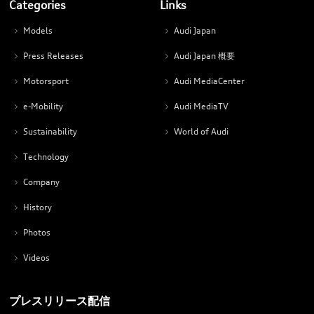
Categories
Links
Models
Audi Japan
Press Releases
Audi Japan 概要
Motorsport
Audi MediaCenter
e-Mobility
Audi MediaTV
Sustainability
World of Audi
Technology
Company
History
Photos
Videos
プレスリリース配信