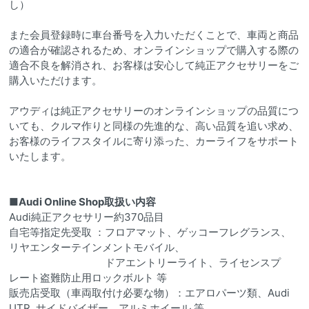
し）
また会員登録時に車台番号を入力いただくことで、車両と商品
の適合が確認されるため、オンラインショップで購入する際の
適合不良を解消され、お客様は安心して純正アクセサリーをご
購入いただけます。
アウディは純正アクセサリーのオンラインショップの品質につ
いても、クルマ作りと同様の先進的な、高い品質を追い求め、
お客様のライフスタイルに寄り添った、カーライフをサポート
いたします。
■Audi Online Shop取扱い内容
Audi純正アクセサリー約370品目
自宅等指定先受取 ：フロアマット、ゲッコーフレグランス、
リヤエンターテインメントモバイル、
ドアエントリーライト、ライセンスプ
レート盗難防止用ロックボルト 等
販売店受取（車両取付け必要な物）：エアロパーツ類、Audi
UTR､サイドバイザー、アルミホイール 等