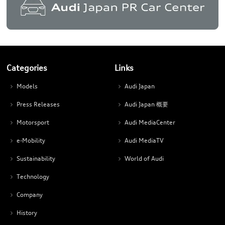
Categories
Links
Models
Audi Japan
Press Releases
Audi Japan 概要
Motorsport
Audi MediaCenter
e-Mobility
Audi MediaTV
Sustainability
World of Audi
Technology
Company
History