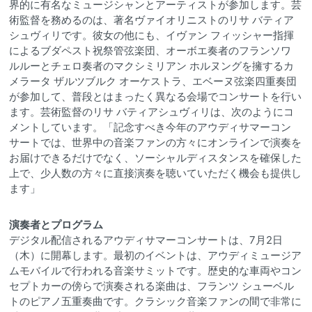
界的に有名なミュージシャンとアーティストが参加します。芸
術監督を務めるのは、著名ヴァイオリニストのリサ バティア
シュヴィリです。彼女の他にも、イヴァン フィッシャー指揮
によるブダペスト祝祭管弦楽団、オーボエ奏者のフランソワ
ルルーとチェロ奏者のマクシミリアン ホルヌングを擁するカ
メラータ ザルツブルク オーケストラ、エベーヌ弦楽四重奏団
が参加して、普段とはまったく異なる会場でコンサートを行い
ます。芸術監督のリサ バティアシュヴィリは、次のようにコ
メントしています。「記念すべき今年のアウディサマーコン
サートでは、世界中の音楽ファンの方々にオンラインで演奏を
お届けできるだけでなく、ソーシャルディスタンスを確保した
上で、少人数の方々に直接演奏を聴いていただく機会も提供し
ます」
演奏者とプログラム
デジタル配信されるアウディサマーコンサートは、7月2日
（木）に開幕します。最初のイベントは、アウディミュージア
ムモバイルで行われる音楽サミットです。歴史的な車両やコン
セプトカーの傍らで演奏される楽曲は、フランツ シューベル
トのピアノ五重奏曲です。クラシック音楽ファンの間で非常に