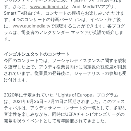
シャルメディアチャンネルにおいて無料でライブ配信されま
す。さらに、
www.audimedia.tv
、Audi MediaTVアプリ、
Smart TV経由でも、コンサートの模様をお楽しみいただけま
す。4つのコンサートの録画バージョンは、イベント終了後
に、
www.audimedia.tv
で視聴することができます。各プログ
ラムは、司会者のアレクサンダー マッツァが英語で紹介しま
す。
インゴルシュタットのコンサート
今回のコンサートでは、ソーシャルディスタンスに関する規制
を遵守した上で、アウディ従業員向けに限定数の観覧席が用意
されています。従業員の登録後に、ジャーナリストの参加も受
け付けます。
2020年に予定されていた「Lights of Europe」プログラム
は、2021年6月25日～7月11日に延期されました。このフェス
ティバルは、アウディサマーコンサートの一環として、多彩な
音楽性を楽しみながら、同時にUEFAチャンピオンズリーグの
開幕を祝うイベントとして毎年開催されてきました。