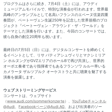
プログラムはさらに続き、7月4日（土）には、アウディ
ミュージアムモバイルで、特別な演奏会が行われます。世界最
高峰のアンサンブルとして名高いフランスのエベーヌ弦楽四重
奏団が、ベートーヴェン生誕250年を記念した世界規模のプロ
ジェクト『ベートーヴェン・アラウンド・ザ・ワールド』を
テーマとした演奏を行います。また、今回のコンサートでは、
彼ら自身の創立20周年も祝います。
最終日の7月5日（日）には、デジタルコンサートを締めくく
るイベントとして、リサ バティアシュヴィリとマクシミリア
ン ホルヌングがGVZエリアのホールBで再び共演し、世界的
オーボエ奏者であり指揮者でもあるフランソワ ルルー率いる
カメラータ ザルツブルク オーケストラと共に聴衆を魅了する
演奏を披露します。
ウェブ ストリーミングサービス
コンサートは、ウェブサイト
（
www.audi.com/sommerkonzerte
）、
YouTubeチャンネル
@Audi
、
Facebookページ@Audi.AG
、および出演者のソー