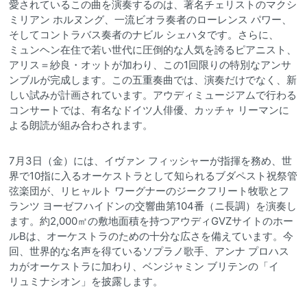
愛されているこの曲を演奏するのは、著名チェリストのマクシ
ミリアン ホルヌング、一流ビオラ奏者のローレンス パワー、
そしてコントラバス奏者のナビル シェハタです。さらに、
ミュンヘン在住で若い世代に圧倒的な人気を誇るピアニスト、
アリス＝紗良・オットが加わり、この1回限りの特別なアンサ
ンブルが完成します。この五重奏曲では、演奏だけでなく、新
しい試みが計画されています。アウディミュージアムで行わる
コンサートでは、有名なドイツ人俳優、カッチャ リーマンに
よる朗読が組み合わされます。
7月3日（金）には、イヴァン フィッシャーが指揮を務め、世
界で10指に入るオーケストラとして知られるブダペスト祝祭管
弦楽団が、リヒャルト ワーグナーのジークフリート牧歌とフ
ランツ ヨーゼフハイドンの交響曲第104番（ニ長調）を演奏し
ます。約2,000㎡の敷地面積を持つアウディGVZサイトのホー
ルBは、オーケストラのための十分な広さを備えています。今
回、世界的な名声を得ているソプラノ歌手、アンナ プロハス
カがオーケストラに加わり、ベンジャミン ブリテンの「イ
リュミナシオン」を披露します。