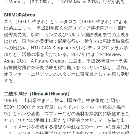
「Mumei」（2020年）、「NADA Miami 2018」などがある。
SHIMURAbros
ユカ（1976年生まれ）とケンタロウ（1979年生まれ）による
姉弟ユニット。 平成21年度文化庁メディア芸術祭アート部門
優秀賞受賞。以降、カンヌ及びベルリン国際映画祭での上映を
はじめ、国内外の美術館で展示を行い、近年では恵比寿映像祭
への出品や、NTU CCA Singaporeのレジデンスプログラム参
加など、活動の場を広げている。2017年には『ArtReview
Asia』誌の「A Future Greats」に選出。平成26年度ポーラ美
術振興財団在外研究助成を得て拠点をベルリンに移し、現在は
オラファー・エリアソンのスタジオに研究員として在籍し活動
する。
二艘木 洋行（Hiroyuki Nisougi）
1983年、山口県生まれ。神奈川県在住。中解像度（1辺が
500〜1000ピクセル程度）のペイントツール（お絵描き掲示
板）とペンや油彩、スプレーなどの画材を探索的に駆使するこ
とで、ひとつの平面上に新たな視覚的クオリティーを描き出
す。イメージを構成する描線や筆触などの一つ一つの要素に対
して、デジタルの描画プロセスに人為的なエラーや偶然性を呼