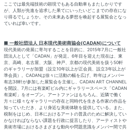
ここでは最先端技術の顕現でもある自動車もまたしかりです
が、人類が先進を追求した果てにいったいどこまでの存在にな
り得るでしょうか。その未来ある夢想を喚起する展覧会となっ
ていれば幸いです。
■ 一般社団法人 日本現代美術商協会(CADAN)について
現代美術の発展に寄与することを目的に、2015年7月に一般社
団法人として「CADAN」が発足。6年目を迎えた現在は、東
京、高崎、名古屋、大阪、神戸、京都の現代美術を扱う50軒
のギャラリーが加盟（設立10年以上が正会員、設立3年以上が
準会員）。CADANは徐々に活動の幅を広げ、昨年はメンバー
有志38軒が参加した展覧会を主催し、CADAN ART CHANNEL
を開設、7月には有楽町ビル内にギャラリースペース「CADAN
有楽町」をオープン。アートファンはもちろん、近隣で働く
方々に様々なギャラリーの存在と同時代を生きる作家の作品を
知っていただき、より身近な美術体験を提供している。また、
税制をはじめ、日本におけるアートの普及のために解決してい
かなければならない課題を行政に提言したり、アーティストや
美術市場におけるさまざまな動向や問題意識をメンバー間で共