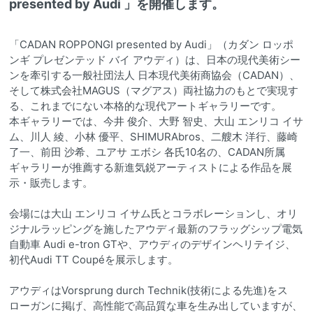
presented by Audi 」を開催します。
「CADAN ROPPONGI presented by Audi」（カダン ロッポ
ンギ プレゼンテッド バイ アウディ）は、日本の現代美術シー
ンを牽引する一般社団法人 日本現代美術商協会（CADAN）、
そして株式会社MAGUS（マグアス）両社協力のもとで実現す
る、これまでにない本格的な現代アートギャラリーです。
本ギャラリーでは、今井 俊介、大野 智史、大山 エンリコ イサ
ム、川人 綾、小林 優平、SHIMURAbros、二艘木 洋行、藤崎
了一、前田 沙希、ユアサ エボシ 各氏10名の、CADAN所属
ギャラリーが推薦する新進気鋭アーティストによる作品を展
示・販売します。
会場には大山 エンリコ イサム氏とコラボレーションし、オリ
ジナルラッピングを施したアウディ最新のフラッグシップ電気
自動車 Audi e-tron GTや、アウディのデザインヘリテイジ、
初代Audi TT Coupéを展示します。
アウディはVorsprung durch Technik(技術による先進)をス
ローガンに掲げ、高性能で高品質な車を生み出していますが、