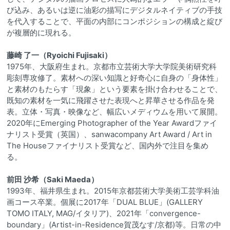
び込み、あるいは逆に油彩の描写にデジタルネイティブの手技
を代入することで、平面の内部にコンポジションの構成と綻び
が複層的に現れる。
藤崎 了一（Ryoichi Fujisaki）
1975年、大阪府生まれ。京都市立芸術大学大学院美術研究科
彫刻専攻修了。素材への深い知識と好奇心に自身の「身体性」
と素材のもたらす「現象」という要素を掛け合わせることで、
既知の素材を一気に飛躍させた表現へと昇華させる作品を発
表。立体・写真・映像など、幅広いメディウムを用いて展開。
2020年にEmerging Photographer of the Year Awardファイ
ナリスト受賞（英国）、sanwacompany Art Award / Art in
The Houseファイナリスト受賞など、国内外で注目を集め
る。
前田 沙希（Saki Maeda）
1993年、福井県生まれ。2015年京都芸術大学美術工芸学科油
画コース卒業。個展に2017年「DUAL BLUE」(GALLERY
TOMO ITALY, MAG/イタリア)、2021年「convergence-
boundary」(Artist-in-Residence賀茂なす/京都)等。日常の中