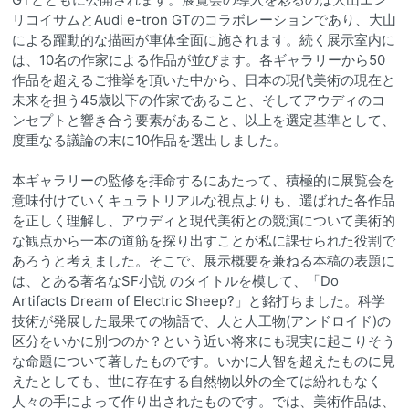
リコイサムとAudi e-tron GTのコラボレーションであり、大山
による躍動的な描画が車体全面に施されます。続く展示室内に
は、10名の作家による作品が並びます。各ギャラリーから50
作品を超えるご推挙を頂いた中から、日本の現代美術の現在と
未来を担う45歳以下の作家であること、そしてアウディのコ
ンセプトと響き合う要素があること、以上を選定基準として、
度重なる議論の末に10作品を選出しました。
本ギャラリーの監修を拝命するにあたって、積極的に展覧会を
意味付けていくキュラトリアルな視点よりも、選ばれた各作品
を正しく理解し、アウディと現代美術との競演について美術的
な観点から一本の道筋を探り出すことが私に課せられた役割で
あろうと考えました。そこで、展示概要を兼ねる本稿の表題に
は、とある著名なSF小説 のタイトルを模して、「Do
Artifacts Dream of Electric Sheep?」と銘打ちました。科学
技術が発展した最果ての物語で、人と人工物(アンドロイド)の
区分をいかに別つのか？という近い将来にも現実に起こりそう
な命題について著したものです。いかに人智を超えたものに見
えたとしても、世に存在する自然物以外の全ては紛れもなく
人々の手によって作り出されたものです。では、美術作品は、