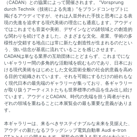
（CADAN）との協業によって開催されます。 “Vorsprung
durch Technik（技術による先進）”をブランドコンセプトに
掲げるアウディですが、それは人並外れた手技と思考による表
現の先進を追求する現代美術の理念にも通底します。アウディ
ではこれまでも音楽や美術、デザインなどの諸領域との創造的
な関わりを続けてきました。さまざまな文化、産業、学術の多
様性が交錯する地点には常に新たな創造性が生まれるのだとい
う、強い信念が基底に流れていることを感じさせます。
CADANは単なる業界の互助団体にとどまらず、これまでにな
いギャラリー間の多角的な活動域を睨むものであり、日本にお
ける現代美術をはじめとした文化芸術全般の社会的意義を高め
る目的で組織されています。それを可能にするだけの紛れもな
く現代日本の最先端のギャラリーが集っており、各ギャラリー
が取り扱うアーティストたちも世界標準の作品を生み出し続け
ています。アウディとCADAN、時代の先端を担う両者がそれ
ぞれの領域を重ねることに本展覧会の最も重要な意義がありま
す。
本ギャラリーは、来るべきサステイナブルな未来を見据えた、
アウディの新たなるフラッグシップ電気自動車 Audi e-tron
GTとともに公開されます。展覧会の導入を彩るのは大山エン