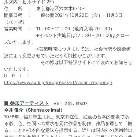
ルズ内：ヒルサイド 2F）
住 所 ： 東京都港区六本木6-10-1
開催日程 ： 一般公開2021年10月22日（金）- 11月3日
（水・祝）
営業時間 ： 11：00 - 21：00（最終入場 20：30）
※イベント実施日は17：30 - 20：00はクロー
ズいたします。
※営業時間につきましては、社会情勢や感染状
況により変更させていただく可能性がございます。
その際は以下特設サイトにて改めてお知らせ
いたします。
U R L ：
https://www.audi.jp/progress/art/cadan_roppongi/
■ 参加アーティスト
※五十音順 / 敬称略
今井 俊介（Shunsuke Imai）
1978年、福井県生まれ。東京都在住。絵画の基本的要素であ
る形、色、空間への探求を元に作品を制作。作品を通して「観
る」ことの根本的な意味を提示する。近年は国内外の美術館の
展示に多数参加するとともに、ファッションブランドとのコラ