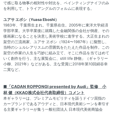
で感じ取る物事の相対性や対比を、ペインティングナイフのみ
を利用して、トライアングルのフォルムに表現する。
ユアサ エボシ（Yuasa Eboshi）
1983年、千葉県生まれ。千葉県在住。2005年に東洋大学経済
学部卒業。大学卒業後に就職した金融関係の会社が倒産、その
後画家になることを決意し美術学校に進学する。大正生まれの
架空の三流画家、ユアサ ヱボシ（1924〜1987年）に擬態し、
当時のシュルレアリスムの雰囲気をたたえた作品を制作。この
架空の作家の人生を巧妙に組み立て、そこに作品を当てはめて
いく創作を行う。主な展覧会に、still life 静物」（ギャラリー
小柳、2021年）などがある。主な受賞に2018年第10回絹谷幸
二賞など。
■「CADAN ROPPONGI presented by Audi」監修 小
林 健（KKAO株式会社代表取締役）コメント
本ギャラリーは、プレミアムモビリティを謳うドイツ屈指の
カーブランドであるアウディと、日本現代美術シーンを牽引す
る主要ギャラリーが集う一般社団法人 日本現代美術商協会