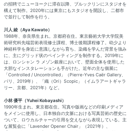
の招聘でニューヨークに滞在以降、ブルックリンにスタジオを
構えて制作。2020年には東京にもスタジオを開設し、二都市
で並行して制作を行う。
川人 綾（Aya Kawato）
1988年、奈良県生まれ。京都府在住。東京藝術大学大学院美
術研究科先端芸術表現修士課程、博士後期課程修了。幼少より
神経科学を身近に意識しながら育ち、染織を学んだ背景を強み
に、主にグリッド状のペインティングを制作する。2019年に
は、ロンシャン ラ メゾン銀座において、壁面全体を使用した
大胆なインスタレーションも手がけた。近年の主な個展に
「Controlled / Uncontrolled」（Pierre-Yves Caër Gallery、
パリ、2019年）、「織（Ori）Scopic」（イムラアートギャラ
リー、京都、2021年）など。
小林 優平（Yuhei Kobayashi）
1990年生まれ。東京都在住。写真や版画などの印刷メディア
をメインに使用し、日本独自の文脈における写真芸術の歴史に
ついて、ロウカルチャーの引用を交えながら表現している。主
な展覧会に「Lavender Opener Chair」（2021年）、