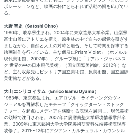
ボレーションなど、絵画の枠にとらわれず活動の幅を広げてい
る。
大野 智史（Satoshi Ohno）
1980年、岐阜県生まれ。2004年に東京造形大学卒業。山梨県
富士山麓にアトリエを構え、原生林の中で自らの感覚を研ぎす
ましながら、自然と人工の対峙と融合、そして時間を探求する
絵画制作を行っている。主な個展にPrism Violet」（ホノルル
現代美術館、2007年）、グループ展に「リアル・ジャパネス
ク 世界の中の日本現代美術」（国立国際美術館、2012年）な
ど。主な収蔵先にビクトリア国立美術館、原美術館、国立国際
美術館などがある。
大山 エンリコ イサム（Enrico Isamu Oyama）
1983年、東京都生まれ。エアロゾル・ライティングのヴィ
ジュアルを再解釈したモチーフ「クイックターン・ストラク
チャー」を起点にメディアを横断する表現を展開し、現代美術
の領域で注目される。2007年に慶應義塾大学環境情報学部卒
業、2009年に東京藝術大学大学院美術研究科先端芸術表現専
攻修了。2011〜12年にアジアン・カルチュラル・カウンシル