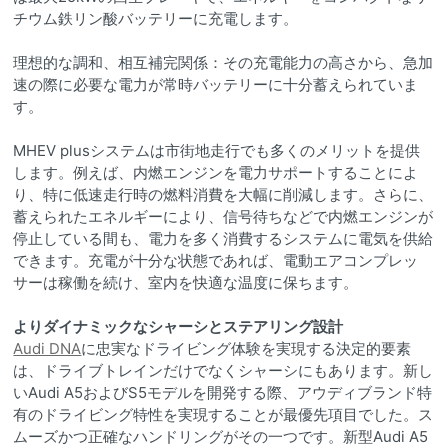
チウム鉄リン酸バッテリーに充電します。
理想的な調和、相互補完関係：その充電能力の高さから、急加
速の際に必要な電力が常時バッテリーに十分蓄えられていま
す。
MHEV plusシステムは市街地走行でも多くのメリットを提供
します。例えば、内燃エンジンを電力サポートすることによ
り、特に低速走行時の燃料消費を大幅に削減します。さらに、
蓄えられたエネルギーにより、信号待ちなどで内燃エンジンが
停止している間も、電力を多く消費するシステムに電気を供給
できます。充電が十分な状態であれば、電動エアコンプレッ
サーは稼働を続け、室内を快適な温度に保ちます。
よりダイナミックなシャーシとステアリング設計
Audi DNA
に忠実なドライビング体験を実現する決定的要素
は、ドライブトレインだけでなくシャーシにもあります。新し
いAudi A5およびS5モデルを開発する際、アウディブランド特
有のドライビング特性を実現することが最優先項目でした。ス
ムーズかつ正確なハンドリングがその一つです。新型Audi A5