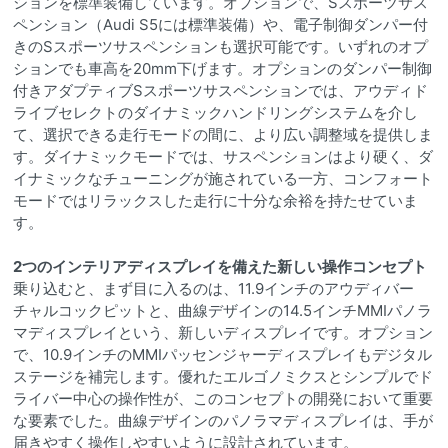
ションを標準装備しています。オプションで、Sスポーツサス
ペンション（Audi S5には標準装備）や、電子制御ダンパー付
きのSスポーツサスペンションも選択可能です。いずれのオプ
ションでも車高を20mm下げます。オプションのダンパー制御
付きアダプティブSスポーツサスペンションでは、アウディド
ライブセレクトのダイナミックハンドリングシステムを介し
て、選択できる走行モードの間に、より広い調整域を提供しま
す。ダイナミックモードでは、サスペンションはより硬く、ダ
イナミックなチューニングが施されている一方、コンフォート
モードではリラックスした走行に十分な余裕を持たせていま
す。
2つのインテリアディスプレイを備えた新しい操作コンセプト
乗り込むと、まず目に入るのは、11.9インチのアウディバー
チャルコックピットと、曲線デザインの14.5インチMMIパノラ
マディスプレイという、新しいディスプレイです。オプション
で、10.9インチのMMIパッセンジャーディスプレイもデジタル
ステージを補完します。優れたエルゴノミクスとシンプルでド
ライバー中心の操作性が、このコンセプトの開発において重要
な要素でした。曲線デザインのパノラマディスプレイは、手が
届きやすく操作しやすいように設計されています。