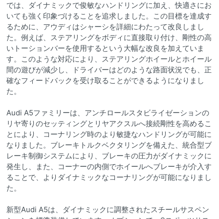
では、ダイナミックで俊敏なハンドリングに加え、快適さにお
いても強く印象づけることを追求しました。この目標を達成す
るために、アウディはシャーシを詳細にわたって改良しまし
た。例えば、ステアリングをボディに直接取り付け、剛性の高
いトーションバーを使用するという大幅な改良を加えていま
す。このような対応により、ステアリングホイールとホイール
間の遊びが減少し、ドライバーはどのような路面状況でも、正
確なフィードバックを受け取ることができるようになりまし
た。
Audi A5ファミリーは、アンチロールスタビライゼーションの
リヤ寄りのセッティングとリヤアクスルへ接続剛性を高めるこ
とにより、コーナリング時のより敏捷なハンドリングが可能に
なりました。ブレーキトルクベクタリングを備えた、統合型ブ
レーキ制御システムにより、ブレーキの圧力がダイナミックに
発生し、また、コーナーの内側でホイールへブレーキが介入す
ることで、よりダイナミックなコーナリングが可能になりまし
た。
新型Audi A5は、ダイナミックに調整されたスチールサスペン