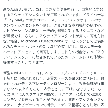
新型Audi A5モデルには、自然な言語を理解し、自主的に学習
するアウディアシスタントが搭載されています。ドライバーは
「Hey Audi」の音声コマンドや、ステアリングホイールのボ
タンでアシスタントを起動し、さまざまな車両機能の操作や、
ナビゲーションの開始、一般的な知識に対するリクエストなど
が可能です。さらに、アウディアシスタントが質問に答えられ
ない場合、Microsoft AzureのOpenAIサービスを介して提供さ
れるAIチャットボットのChatGPTが使用され、膨大なデータ
ベースにアクセスして回答します。これらの機能はすべてアウ
ディアシスタントに統合されているため、シームレスな体験を
提供することができます。
新型Audi A5モデルには、ヘッドアップディスプレイ（HUD）
も新たに開発されました。設置スペースを最大限に活用し、最
適化されたディスプレーテクノロジーにより、視認領域が従来
より85％以上広くなり、表示もさらに正確になりました。さ
らにHUDはカスタマイズ可能で、リクエストに応じて追加の
コンテンツを表示することができます。速度やアシスタンスシ
ステム、ナビゲーションの指示、メディア情報などを明確に表