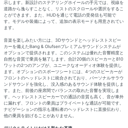
示します。新設計のステアリングホイールの手元では、視線を
道路から逸らすことなく、リストのスクロールや選択をするこ
とができます。また、HUDを通じて電話の受発信も可能で
す。モデルや装備によって、追加の表示モードも用意されてい
ます。
音楽を楽しみたい方には、3Dサウンドとヘッドレストスピー
カーを備えたBang & Olufsenプレミアムサウンドシステムが
オプションで提供されます。このシステムは優れた音響精度と
自然な音質で乗員を魅了します。合計20個のスピーカーと810
ワットの2つのアンプが、ユニークなオーディオ体験を提供し
ます。オプションのスポーツシートには、4つのスピーカーが
フロントのヘッドレストに統合されており、パーソナルサラウ
ンドサウンドを強化し、没入感のあるサウンド体験を提供しま
す。また、前後の座席間でバランスの取れた音響を実現しま
す。ヘッドレストスピーカーでの通話の音質も高く、音が車外
に漏れず、フロントの乗員はプライベートな通話が可能です。
ナビゲーションの指示も運転者のヘッドレストに直接伝わり、
他の乗員を妨げることがありません。