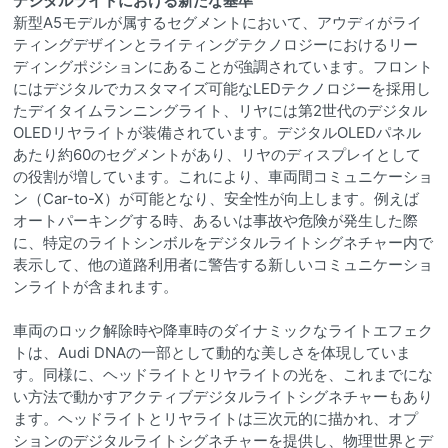
デジタルライトにおける新たな基準
新型A5モデルが属するセグメントにおいて、アウディがライ
ティングデザインとライティングテクノロジーにおけるリー
ディングポジションにあることが強調されています。フロント
にはデジタルでカスタマイズ可能なLEDテクノロジーを採用し
たデイタイムランニングライト、リヤには第2世代のデジタル
OLEDリヤライトが装備されています。デジタルOLEDパネル
あたり約60のセグメントがあり、リヤのディスプレイとして
の役割が増しています。これにより、車両間コミュニケーショ
ン（Car-to-X）が可能となり、安全性が向上します。例えば
オートパーキングする時、あるいは事故や危険が発生した際
に、特定のライトシンボルをデジタルライトシグネチャー内で
表示して、他の道路利用者に警告する新しいコミュニケーショ
ンライトが含まれます。
車両のロック解除時や降車時のダイナミックなライトエフェク
トは、Audi DNAの一部として動的な美しさを体現していま
す。同様に、ヘッドライトとリヤライトの光を、これまでにな
い方法で動かすアクティブデジタルライトシグネチャーもあり
ます。ヘッドライトとリヤライトは三次元的に描かれ、オプ
ションのデジタルライトシグネチャーを提供し、物理世界とデ