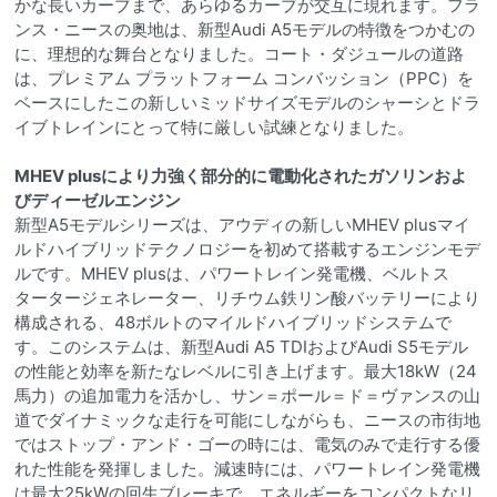
かな長いカーブまで、あらゆるカーブが交互に現れます。フラ
ンス・ニースの奥地は、新型Audi A5モデルの特徴をつかむの
に、理想的な舞台となりました。コート・ダジュールの道路
は、プレミアム プラットフォーム コンバッション（PPC）を
ベースにしたこの新しいミッドサイズモデルのシャーシとドラ
イブトレインにとって特に厳しい試練となりました。
MHEV plusにより力強く部分的に電動化されたガソリンおよ
びディーゼルエンジン
新型A5モデルシリーズは、アウディの新しいMHEV plusマイ
ルドハイブリッドテクノロジーを初めて搭載するエンジンモデ
ルです。MHEV plusは、パワートレイン発電機、ベルトス
タータージェネレーター、リチウム鉄リン酸バッテリーにより
構成される、48ボルトのマイルドハイブリッドシステムで
す。このシステムは、新型Audi A5 TDIおよびAudi S5モデル
の性能と効率を新たなレベルに引き上げます。最大18kW（24
馬力）の追加電力を活かし、サン＝ポール＝ド＝ヴァンスの山
道でダイナミックな走行を可能にしながらも、ニースの市街地
ではストップ・アンド・ゴーの時には、電気のみで走行する優
れた性能を発揮しました。減速時には、パワートレイン発電機
は最大25kWの回生ブレーキで、エネルギーをコンパクトなリ