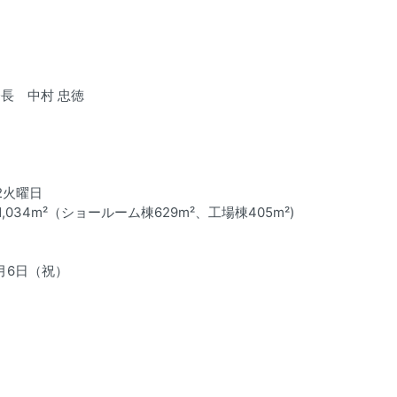
長 中村 忠徳
第2火曜日
034m²（ショールーム棟629m²、工場棟405m²)
5月6日（祝）