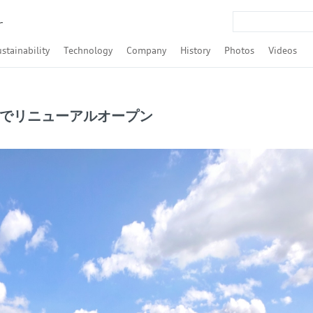
r
stainability
Technology
Company
History
Photos
Videos
Q4 Sportback e-tron
Q8 Sportback e-tron
-tron S Sportback
udi A3 Sedan
udi S3 Sedan
 Audi RS 3 Sedan
t / Audi A4 allroad quattro
nt
nt
nt
rtback
Q3 Sportback
rtback
portback
R8 Spyder
SDGs
ESG
Formula E
LMP / Le Mans / WEC
Touring car race / DTM / Rally
Audi TechTalk
Autonomous Driving
Powertrain
quattro
Audi tron
Audi connect / Digitalization
Audi pre sense
ASF
Lighting
Safety
Design
Efficiency
Audi Brand Transformation
Financial Result
Audi Japan
Tradition
Culture
Urban Future
Award
Companies and brand
Personalities
Models
Motorsport
TFSI（ガ
TDI（デ
拠点でリニューアルオープン