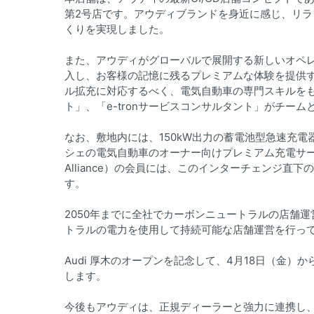
第2号店です。アウディブランドを身近に感じ、リ
くりを実現しました。
また、アウディがグローバルで展開する新しいオペレーションス
入し、お客様の記憶に残るプレミアムな体験を提供
ル拡充に対応するべく、電気自動車の専門スキルをもった
ト」、「e-tronサービスコンサルタント」がチー
なお、敷地内には、150kW出力の蓄電池型急速充
シェの電気自動車のオーナー向けプレミアム充電サービス「
Alliance）の会員には、このインターチェンジ直
す。
2050年までに全社でカーボンニュートラルの店舗運
トラルの電力を使用して持続可能な店舗運営を行っ
Audi 厚木のオープンを記念して、4月18日（金
します。
今後もアウディは、正規ディーラーと強力に連携し