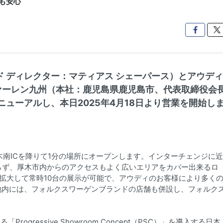
も安心

ド ディレクター：マティアス シェーパース）とアウディ
ァーレン九州（本社：鹿児島県鹿児島市、代表取締役会
ニューアルし、本日2025年4月18日より営業を開始し
木南ICを降りて1分の場所にオープンします。インターチェンジに近
らず、厚木市内からのアクセスもよく広いエリアをカバー出来るロ
拡大して常時10台の展示が可能で、アウディのお客様により多く
敷地内には、フォルクスワーゲンブランドの店舗も併設し、フォルク
ogressive Showroom Concept（PSC）」を導入する日本