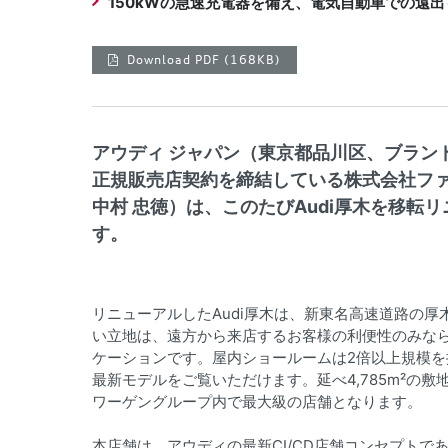
150kWの急速充電器を備え、電気自動車での遠出
Download PDF
(168KB)
アウディ ジャパン（東京都品川区、ブラン
正規販売店契約を締結している株式会社フ
中村 忠徳）は、このたびAudi厚木を移転リ
す。
リニューアルしたAudi厚木は、新東名高速道路の厚
い立地は、遠方から来店するお客様の利便性のみな
ケーションです。屋内ショールームは2倍以上規模を
最新モデルをご覧いただけます。延べ4,785m²の
ワーゲングループ内で最大級の店舗となります。
本店舗は、アウディの最新CI/CD店舗コンセプトである「Pr