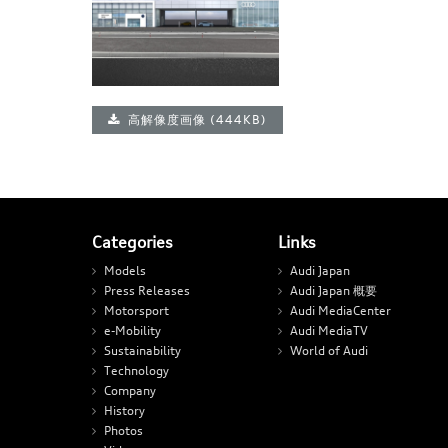
高解像度画像
(444KB)
Categories
Links
Models
Audi Japan
Press Releases
Audi Japan 概要
Motorsport
Audi MediaCenter
e-Mobility
Audi MediaTV
Sustainability
World of Audi
Technology
Company
History
Photos