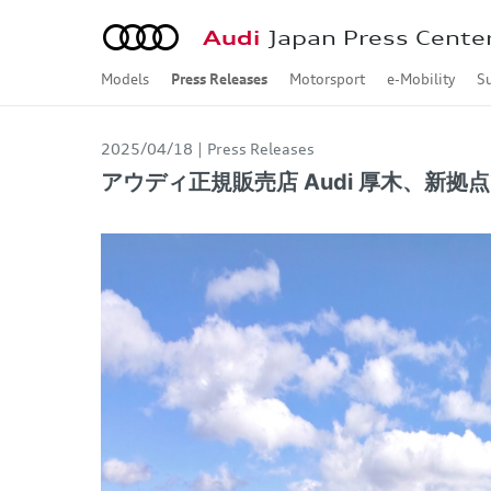
Audi
Japan Press Cente
Models
Press Releases
Motorsport
e-Mobility
Su
Audi A2 e-tron
Audi A6 e-tron
Audi e-tron GT
Audi Q4 e-tron
Audi Q6 e-tron
Audi Q8 e-tron
Audi A1
Audi A3
Audi A4
Audi A5
Audi A6
Audi A7
Audi A8
Audi Q2
Audi Q3
Audi Q5
Audi Q7
Audi Q8
Audi Q9
Audi TT
Audi R8
Concept Car
2026年
2025年
2024年
2023年
2022年
2021年
2020年
2019年
2018年
2017年
2016年
2015年
2014年
2013年
Audi A2 e-tron
Audi A6 e-tron
Audi Q4 e-tron / Audi 
Audi Q6 e-tron
Audi Q8 e-tron / Audi 
Audi e-tron S / Audi e
Audi A1 Sportback
Audi A3 Sportback / A
Audi S3 Sportback / A
Audi RS 3 Sportback /
Audi A4 / Audi A4 Avan
Audi S4 / Audi S4 Ava
Audi RS 4 Avant
Audi A5
Audi S5
Audi RS 5
Audi A6 / Audi A6 Ava
Audi S6 / Audi S6 Ava
Audi RS 6 Avant
Audi A7 Sportback
Audi S7 Sportback
Audi RS 7 Sportback
Audi A8 / Audi A8 L
Audi S8
Audi Q2
Audi SQ2
Audi Q3 / Audi Q3 Spo
Audi RS Q3 / Audi RS 
Audi Q5 / Audi Q5 Spo
Audi SQ5 / Audi SQ5 S
Audi Q7
Audi SQ7
Audi Q8
Audi SQ8
Audi RS Q8
Audi Q9
Audi TT Coupé
Audi TTS Coupé
Audi TT RS Coupé
Audi R8 Coupé / Audi 
Formula 1
Dakar Rally
Customer Racing
Motorsport History
Jan. - Mar.
Apr. - Jun.
Jul. - Sep.
Oct. - Dec.
Oct. - Dec.
Jul. - Sep.
Apr. - Jun.
Jan. - Mar.
Oct. - Dec.
Jul. - Sep.
Apr. - Jun.
Jan. - Mar.
Oct. - Dec.
Jul. - Sep.
Apr. - Jun.
Jan. - Mar.
Oct. - Dec.
Jul. - Sep.
Apr. - Jun.
Jan. - Mar.
Oct. - Dec.
Jul. - Sep.
Apr. - Jun.
Jan. - Mar.
Oct. - Dec.
Jul. - Sep.
Apr. - Jun.
Jan. - Mar.
Oct. - Dec.
Jul. - Sep.
Apr. - Jun.
Jan. - Mar.
Oct. - Dec.
Jul. - Sep.
Apr. - Jun.
Jan. - Mar.
Oct. - Dec.
Jul. - Sep.
Apr. - Jun.
Jan. - Mar.
Oct. - Dec.
Jul. - Sep.
Apr. - Jun.
Jan. - Mar.
Oct. - Dec.
Jul. - Sep.
Apr. - Jun.
Jan. - Mar.
Oct. - Dec.
Jul. - Sep.
Apr. - Jun.
Jan. - Mar.
2025/04/18
Press Releases
アウディ正規販売店 Audi 厚木、新