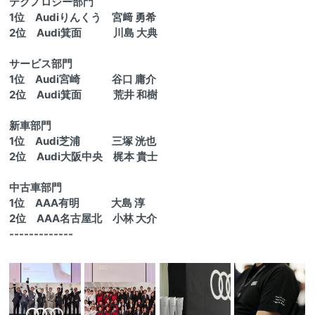
テクノロジー部門
1位 Audiりんくう 宮﨑 勇希
2位 Audi箕面 川島 大典
サービス部門
1位 Audi宮崎 谷口 庸介
2位 Audi箕面 荒井 和樹
新車部門
1位 Audi芝浦 三塚 洸也
2位 Audi大阪中央 梶本 貴士
中古車部門
1位 AAA有明 大島 淳
2位 AAA名古屋北 小林 大介
-------------