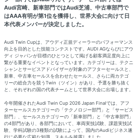
Audi宮崎、新車部門ではAudi芝浦、中古車部門で
はAAA有明が第1位を獲得し、世界大会に向けて日
本代表メンバーが決定しました。
Audi Twin Cupは、アウディ正規ディーラーのパフォーマンス
向上を目的とした技能コンテストです。AUDI AGならびにアウ
ディ ジャパンが目標のひとつとして掲げる顧客満足度向上に
繋がる重要なイベントとなっています。カテゴリーは、テクニ
シャンとサービスアドバイザーが対象のアフターセールスと、
新車、中古車セールスを合わせたセールス、さらに両カテゴ
リーの総合力を競うTwin（ツイン）があり、予選を勝ち抜く
と、それぞれの国の代表チームとして世界大会に出場します。
今年開催されたAudi Twin Cup 2026 Japan Finalでは、アフ
ターセールスカテゴリーの「テクノロジー部門」と「サービス
部門」、セールスカテゴリーの「新車部門」と「中古車部門」
の4部門があり、各部門において、車両実技試験、課題実技試
験、学科試験の3種類の試験によって、国内のAudiビジネス遂
行に必要な広範な知識、スキルを披露しました。