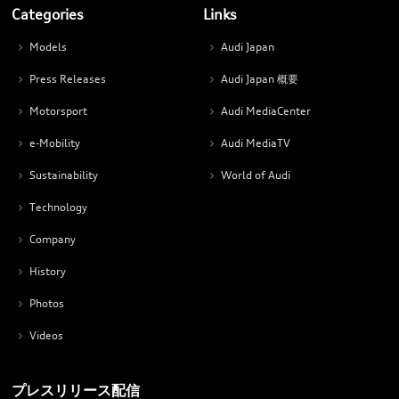
Categories
Links
Models
Audi Japan
Press Releases
Audi Japan 概要
Motorsport
Audi MediaCenter
e-Mobility
Audi MediaTV
Sustainability
World of Audi
Technology
Company
History
Photos
Videos
プレスリリース配信