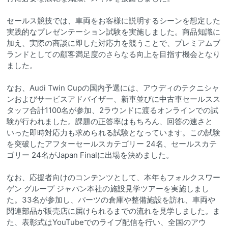
セールス競技では、車両をお客様に説明するシーンを想定した
実践的なプレゼンテーション試験を実施しました。商品知識に
加え、実際の商談に即した対応力を競うことで、プレミアムブ
ランドとしての顧客満足度のさらなる向上を目指す機会となり
ました。
なお、Audi Twin Cupの国内予選には、アウディのテクニシャ
ンおよびサービスアドバイザー、新車並びに中古車セールスス
タッフ合計1100名が参加、2ラウンドに渡るオンラインでの試
験が行われました。課題の正答率はもちろん、回答の速さと
いった即時対応力も求められる試験となっています。この試験
を突破したアフターセールスカテゴリー 24名、セールスカテ
ゴリー 24名がJapan Finalに出場を決めました。
なお、応援者向けのコンテンツとして、本年もフォルクスワー
ゲン グループ ジャパン本社の施設見学ツアーを実施しまし
た。33名が参加し、パーツの倉庫や整備施設を訪れ、車両や
関連部品が販売店に届けられるまでの流れを見学しました。ま
た、表彰式はYouTubeでのライブ配信を行い、全国のアウ