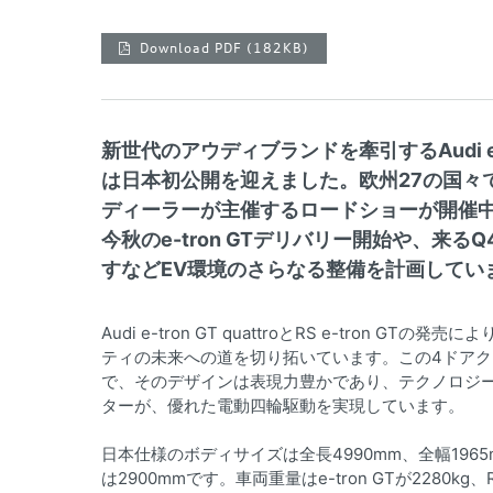
Download PDF
(182KB)
新世代のアウディブランドを牽引するAudi e
は日本初公開を迎えました。欧州27の国々で
ディーラーが主催するロードショーが開催
今秋のe-tron GTデリバリー開始や、来るQ
すなどEV環境のさらなる整備を計画してい
Audi e-tron GT quattroとRS e-tro
ティの未来への道を切り拓いています。この4ドア
で、そのデザインは表現力豊かであり、テクノロジ
ターが、優れた電動四輪駆動を実現しています。
日本仕様のボディサイズは全長4990mm、全幅1965mm
は2900mmです。車両重量はe-tron GTが2280kg、R