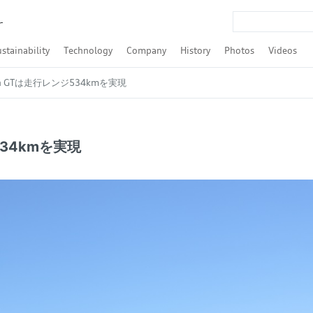
r
stainability
Technology
Company
History
Photos
Videos
Q4 Sportback e-tron
Q8 Sportback e-tron
-tron S Sportback
udi A3 Sedan
udi S3 Sedan
 Audi RS 3 Sedan
t / Audi A4 allroad quattro
nt
nt
nt
rtback
Q3 Sportback
rtback
portback
R8 Spyder
SDGs
ESG
Formula E
LMP / Le Mans / WEC
Touring car race / DTM / Rally
Audi TechTalk
Autonomous Driving
Powertrain
quattro
Audi tron
Audi connect / Digitalization
Audi pre sense
ASF
Lighting
Safety
Design
Efficiency
Audi Brand Transformation
Financial Result
Audi Japan
Tradition
Culture
Urban Future
Award
Companies and brand
Personalities
Models
Motorsport
TFSI（ガ
TDI（デ
ron GTは走行レンジ534kmを実現
534kmを実現