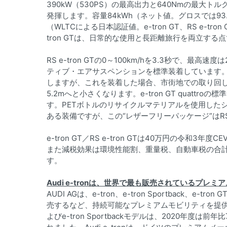
390kW（530PS）の最高出力と640Nmの最大トルクで
発揮します。容量84kWh（ネット値。グロスでは93
（WLTCによる日本認証値。e-tron GT、RS e-tron 
tron GTは、日常的な使用と長距離旅行を両立する
RS e-tron GTの0～100km/hを3.3秒で、
ティブ・エアサスペンションを標準装着しています。RS
しますが、これを装着した場合、市街地での取り回し
5.2mへと小さくなります。e-tron GT quat
す。PETボトルのリサイクルマテリアルを使用した
ある装備ですが、この“レザーフリーパッケージ”はRS e
e-tron GT／RS e-tron GTは40万円の令和
また減税効果は環境性能割、重量税、自動車税の合計で、e-
す。
Audi e-tronは、世界で最も販売されているプレミ
AUDI AGは、e-tron、e-tron Sportback
売するなど、持続可能なプレミアムモビリティを提供する
よびe-tron Sportbackモデルは、2020年度