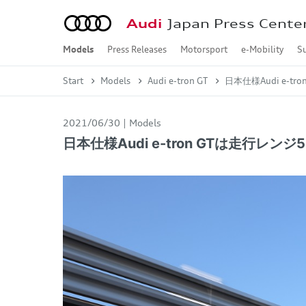
Audi
Japan Press Cente
Models
Press Releases
Motorsport
e-Mobility
Su
Audi A2 e-tron
Audi A6 e-tron
Audi e-tron GT
Audi Q4 e-tron
Audi Q6 e-tron
Audi Q8 e-tron
Audi A1
Audi A3
Audi A4
Audi A5
Audi A6
Audi A7
Audi A8
Audi Q2
Audi Q3
Audi Q5
Audi Q7
Audi Q8
Audi Q9
Audi TT
Audi R8
Concept Car
2026年
2025年
2024年
2023年
2022年
2021年
2020年
2019年
2018年
2017年
2016年
2015年
2014年
2013年
Audi A2 e-tron
Audi A6 e-tron
Audi Q4 e-tron / Audi 
Audi Q6 e-tron
Audi Q8 e-tron / Audi 
Audi e-tron S / Audi e
Audi A1 Sportback
Audi A3 Sportback / A
Audi S3 Sportback / A
Audi RS 3 Sportback /
Audi A4 / Audi A4 Avan
Audi S4 / Audi S4 Ava
Audi RS 4 Avant
Audi A5
Audi S5
Audi RS 5
Audi A6 / Audi A6 Ava
Audi S6 / Audi S6 Ava
Audi RS 6 Avant
Audi A7 Sportback
Audi S7 Sportback
Audi RS 7 Sportback
Audi A8 / Audi A8 L
Audi S8
Audi Q2
Audi SQ2
Audi Q3 / Audi Q3 Spo
Audi RS Q3 / Audi RS 
Audi Q5 / Audi Q5 Spo
Audi SQ5 / Audi SQ5 S
Audi Q7
Audi SQ7
Audi Q8
Audi SQ8
Audi RS Q8
Audi Q9
Audi TT Coupé
Audi TTS Coupé
Audi TT RS Coupé
Audi R8 Coupé / Audi 
Formula 1
Dakar Rally
Customer Racing
Motorsport History
Jan. - Mar.
Apr. - Jun.
Jul. - Sep.
Oct. - Dec.
Oct. - Dec.
Jul. - Sep.
Apr. - Jun.
Jan. - Mar.
Oct. - Dec.
Jul. - Sep.
Apr. - Jun.
Jan. - Mar.
Oct. - Dec.
Jul. - Sep.
Apr. - Jun.
Jan. - Mar.
Oct. - Dec.
Jul. - Sep.
Apr. - Jun.
Jan. - Mar.
Oct. - Dec.
Jul. - Sep.
Apr. - Jun.
Jan. - Mar.
Oct. - Dec.
Jul. - Sep.
Apr. - Jun.
Jan. - Mar.
Oct. - Dec.
Jul. - Sep.
Apr. - Jun.
Jan. - Mar.
Oct. - Dec.
Jul. - Sep.
Apr. - Jun.
Jan. - Mar.
Oct. - Dec.
Jul. - Sep.
Apr. - Jun.
Jan. - Mar.
Oct. - Dec.
Jul. - Sep.
Apr. - Jun.
Jan. - Mar.
Oct. - Dec.
Jul. - Sep.
Apr. - Jun.
Jan. - Mar.
Oct. - Dec.
Jul. - Sep.
Apr. - Jun.
Jan. - Mar.
Start
Models
Audi e-tron GT
日本仕様Audi e-t
2021/06/30
Models
日本仕様Audi e-tron GTは走行レンジ