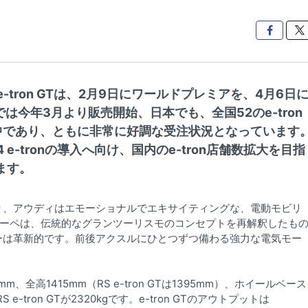

-tron GTは、2月9日にワールドプレミアを、4月6日
は今年3月より販売開始、日本でも、全国52のe-tron
中であり、ともに非常に好調な受注状況となっています
4 e-tronの導入へ向け、国内のe-tron店舗数拡大を目指
ます。
n GTの発売により、アウディはエモーショナルでエキサイティングな、電動モビリ
クーペは、伝統的なグランツーリスモのコンセプトを再解釈したも
ーは革新的です。前後アクスルにひとつずつ備わる強力な電気モー
、全高1415mm（RS e-tron GTは1395mm）、ホイールベース
S e-tron GTが2320kgです。e-tron GTのアウトプットは