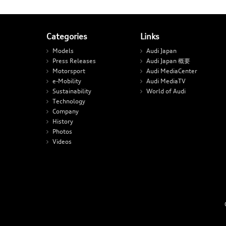
Categories
Links
Models
Audi Japan
Press Releases
Audi Japan 概要
Motorsport
Audi MediaCenter
e-Mobility
Audi MediaTV
Sustainability
World of Audi
Technology
Company
History
Photos
Videos