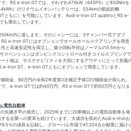
、RS e-tron GTでは、それぞれ475kW（645PS）と830Nmを
.4kWh）のリチウムイオンバッテリーは、534kmの航続距離
GTともに）を可能にしています。Audi e-tron GT quattroとRS e-
点でも傑出しています。
最高速度は250km/hに達します。そのシャシーには、3チャンバー式アダプ
 e-tron GTにはオプションでオールホールステアリングを用意
性と高速安定性を両立し、最小回転半径はノーマルの5.5mから
troの標準サスペンションはダンピングコントロール付きコイルスプリング
シート地は、サステナビリティを大切にするアウディにとって意義
-tron GT、e-tron GTともにオプションで用意しています。
3年度CEV補助金、80万円の令和2年度第3次補正予算CEV補助金が得られ、
tron GTでは約40万円、RS e-tron GTで約50万円となりま
アム電気自動車
、e-tron GTの矢継ぎ早の発売し、2025年までに20車種以上の電気自動車を発
企業への変革を続けています。大成功を収めたAudi e-tronお
は前年比79.5％の成長を記録し、グローバル市場で47,324台が顧客に届け