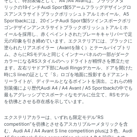
そして、特別装備として、A4 /A4 Avantは、ブラックメタ
リックの19インチAudi Sport製5アームフラッグデザイングロ
スアンスラサイトブラックポリッシュトアルミホイール、A5
Sportbackには、20インチAudi Sport製5ツインスポークポリ
ゴンデザインアンスラサイトブラックポリッシュトアルミホ
イールを採用し、赤くペイントされたブレーキキャリパーで足
元の印象を引き締めています。エクステリアには、ブラックに
塗られたリアスポイラー（Avantを除く）とテールパイプトリ
ム、さらにRSモデルと同じくインナーパネルの一部がダーク
カラーになるRSスタイルのヘッドライトが精悍さを際立たせ
ます。左右リヤドア下部にAudi Ringsデカール、ドアを開けた
時にS lineの証として「S」ロゴを地面に投影するドアエント
リーライトが、ディテールとなるポイントを演出。これらの特
別装備により歴代Audi A4 / A4 Avant / A5 Sportbackの中でも
最もアグレッシブでスポーティなモデルに仕立て、RSモデル
を彷彿とさせる存在感を示しています。
エクステリアカラーは、いずれも限定モデル”RS
competition”を彷彿とさせるアスカリブルーメタリックを含
む、Audi A4 / A4 Avant S line competition plusは３色、Audi