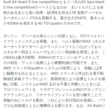
Audi A4 Avant S line competitionともう一方のA5 Sportback
S line competitionのベースとなるのが、太いトルクによる余
裕のある走りと高い効率・経済性を誇る2.0ℓ 直噴ディーゼル
ターボエンジン (TDI)を搭載する、最大出力204PS、最大トル
ク400Nmを発生する40 TDI quattro S lineです。
ガソリン・ディーゼル両エンジン仕様ともに、12Vマイルドハ
イブリッドシステムを搭載。また、ベルト駆動のBAS（オルタ
ネータースターター）はクランクシャフトにつながっており、
エネルギー回生とスムーズなエンジン再始動を実現します。こ
のBASは最大5秒間、60Nmの力でエンジンをアシストして、
その回生・アシスト効果により燃費削減が可能です。また、
AWD クラッチ式quattro システムの採用により、前輪には常
に駆動力を伝えるとともに、AWD クラッチと呼ばれる電子制
御油圧多板クラッチにより、路面状況により必要なトルクを後
輪に分配。システムが4WD 走行を不要と判断したときには、
プロペラシャフトを、リヤデファレンシャル内のデカップリン
グクラッチにより、リヤドライブシャフトを切り離すことで、
前輪のみにトルクを配分。これにより走行抵抗を低減し、パワ
フルな加速感とともに燃費向上を図ります。なお、A4 Avant /