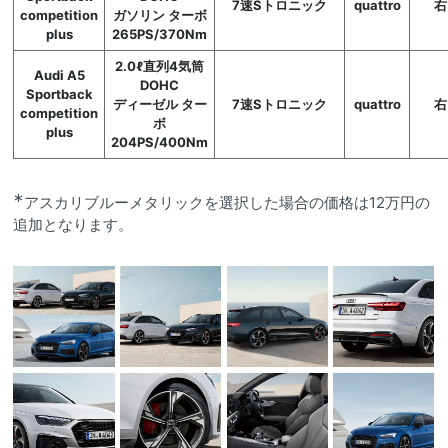
7速Sトロニック
quattro
右
competition
ガソリン ターボ
plus
265PS/370Nm
2.0ℓ直列4気筒
Audi A5
DOHC
Sportback
ディーゼル ター
7速Sトロニック
quattro
右
competition
ボ
plus
204PS/400Nm
∗
アスカリブルーメタリックを選択した場合の価格は12万円の
追加となります。