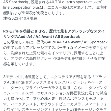
A5 Sportbackに設定される40 TDI quattro sportベースのS
line competition plusは、エコカー減税の対象として、環境性
能割および重量税が免税となります。
注※2023年10月現在
RSモデルを彷彿とさせる、歴代で最もアグレッシブなスタイ
リングのAudi A4 / A4 Avant / A5 Sportback
この限定モデルは、歴代のAudi A4 / A4 Avant / A5 Sportback
の中でも最もアグレッシブでスポーティなイメージを持ちなが
ら、洗練された上質な素材をインテリアに採用することによ
り、アウディの高性能グレードRSモデルを彷彿とさせる存在
感を示しています。
3モデルの共通装備として、エクステリア各部を彩る「ブラッ
クAudi rings &ブラックスタイリングパッケージ」をベース
に、ダークなプライバシーガラスを採用。さらに、ダンピング
コントロールスポーツサスペンションが路面状況に応じて減衰
力を最適化して、乗り心地と走行性能のバランスを実現しま
す。パークアシスト、サラウンドビューカメラ、スマートフォ
ンワイヤレスチャージング / リヤシートUSBチャージングを含