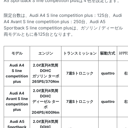
A5 Sportback S line competition plusは４色を設定します。
限定台数は、Audi A4 S line competition plus：125台、Audi
A4 Avant S line competition plus：250台、Audi A5
Sportback S line competition plusは、ガソリン / ディーゼル
両モデルともに各125台となります。
モデル
エンジン
トランスミッション
駆動方式
ｽﾃｱﾘ
Audi A4
2.0ℓ直列4気筒
S line
DOHC
7速Sトロニック
quattro
右
competition
ガソリン ターボ
plus
265PS/370Nm
2.0ℓ直列4気筒
Audi A4
DOHC
Avant S line
ディーゼル ター
7速Sトロニック
quattro
右
competition
ボ
plus
204PS/400Nm
Audi A5
2.0ℓ直列4気筒
Sportback
DOHC