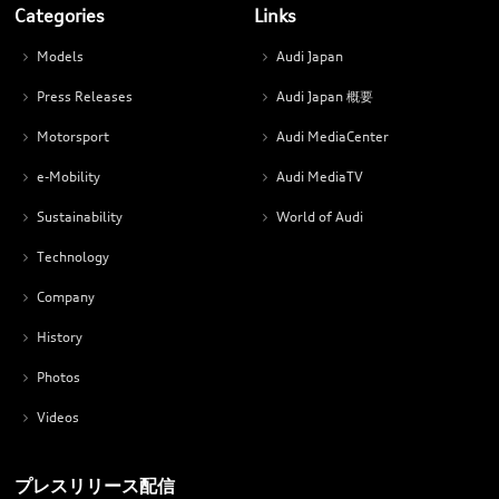
Categories
Links
Models
Audi Japan
Press Releases
Audi Japan 概要
Motorsport
Audi MediaCenter
e-Mobility
Audi MediaTV
Sustainability
World of Audi
Technology
Company
History
Photos
Videos
プレスリリース配信