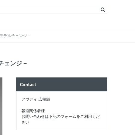
s
ソリン）
ィーゼル）
フルモデルチェンジ－
ルチェンジ－
Contact
アウディ 広報部
報道関係者様
お問い合わせは下記のフォームをご利用くだ
さい