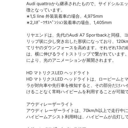
Audi quattroから継承されたもので、サイド
徴となっています。
∗1,S line 外装装着車の場合、4,975mm
∗2,ｽﾎﾟｰﾂｻｽﾍﾟﾝｼｮﾝ装着⾞の場合、1,405mm
リヤエンドは、先代のAudi A7 Sportback
リップ状に少し突き出した形状になっており、120k
てリヤのダウンフォースを高めます。それぞれ13の
は、横に伸びるライトストリップで繋がれています
により、光のアニメーションが展開されます。
HD マトリクスLED ヘッドライト
HD マトリクスLED ヘッドライトは、ロービーム
ラが対向車や先行車を検知すると、その部分だけハイ
けることなく常時ハイビームを利用することが可能
アウディレーザーライト
アウディ レーザーライトは、70km/h以上で走行
ハイビームアシスト利用時は、ハイビームが点灯して