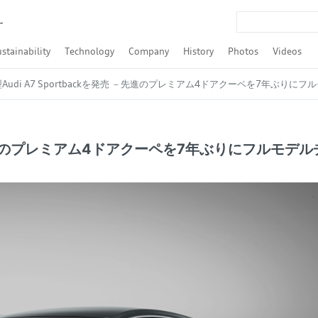
r
stainability
Technology
Company
History
Photos
Videos
Q4 Sportback e-tron
Q8 Sportback e-tron
-tron S Sportback
udi A3 Sedan
udi S3 Sedan
 Audi RS 3 Sedan
t / Audi A4 allroad quattro
nt
nt
nt
rtback
Q3 Sportback
rtback
portback
R8 Spyder
SDGs
ESG
Formula E
LMP / Le Mans / WEC
Touring car race / DTM / Rally
Audi TechTalk
Autonomous Driving
Powertrain
quattro
Audi tron
Audi connect / Digitalization
Audi pre sense
ASF
Lighting
Safety
Design
Efficiency
Audi Brand Transformation
Financial Result
Audi Japan
Tradition
Culture
Urban Future
Award
Companies and brand
Personalities
Models
Motorsport
TFSI（ガ
TDI（デ
Audi A7 Sportbackを発売 －先進のプレミアム4ドアクーペを7年ぶりに
売 －先進のプレミアム4ドアクーペを7年ぶりにフルモデ