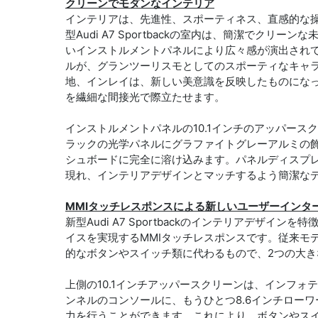
クリーンでモダンなインテリア
インテリアは、先進性、スポーティネス、直感的な
型Audi A7 Sportbackの室内は、簡潔でク
いインストルメントパネルにより広々感が演出され
ルが、グランツーリスモとしてのスポーティなキャ
地、インレイは、新しい美意識を反映したものにな
を繊細な間接光で際立たせます。
インストルメントパネルの10.1インチのアッパー
ラックの光学パネルにグラファイトグレーアルミの
シュボードに完全に溶け込みます。パネルディスプ
現れ、インテリアデザインとマッチするよう簡潔な
MMIタッチレスポンスによる新しいユーザーインタ
新型Audi A7 Sportbackのインテリアデザ
イスを実現するMMIタッチレスポンスです。従来モデ
的なボタンやスイッチ類に代わるもので、2つの大
上側の10.1インチアッパースクリーンは、インフ
ンネルのコンソールに、もうひとつ8.6インチロー
力を行うことができます。これにより、ボタンやス