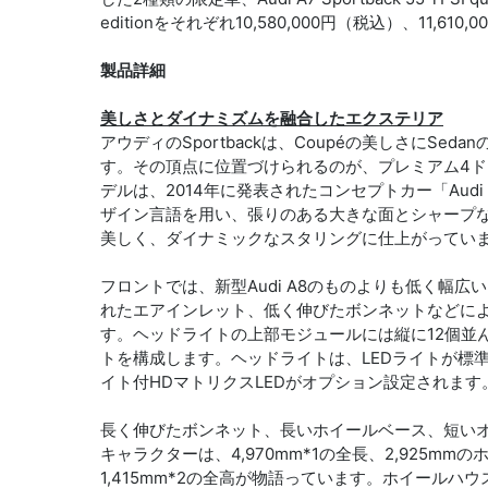
editionをそれぞれ10,580,000円（税込）、11,6
製品詳細
美しさとダイナミズムを融合したエクステリア
アウディのSportbackは、Coupéの美しさにSe
す。その頂点に位置づけられるのが、プレミアム4ドアクー
デルは、2014年に発表されたコンセプトカー「Audi
ザイン言語を用い、張りのある大きな面とシャープ
美しく、ダイナミックなスタリングに仕上がってい
フロントでは、新型Audi A8のものよりも低く幅
れたエアインレット、低く伸びたボンネットなどに
す。ヘッドライトの上部モジュールには縦に12個並
トを構成します。ヘッドライトは、LEDライトが標
イト付HDマトリクスLEDがオプション設定されます
長く伸びたボンネット、長いホイールベース、短いオーバー
キャラクターは、4,970mm*1の全長、2,925m
1,415mm*2の全高が物語っています。ホイール