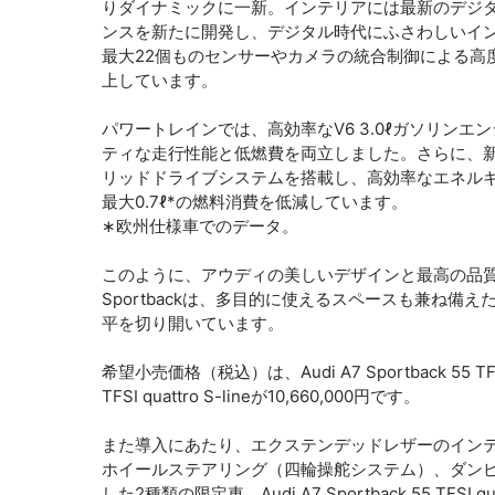
りダイナミックに一新。インテリアには最新のデジタ
ンスを新たに開発し、デジタル時代にふさわしいイ
最大22個ものセンサーやカメラの統合制御による高
上しています。
パワートレインでは、高効率なV6 3.0ℓガソリンエン
ティな走行性能と低燃費を両立しました。さらに、新型
リッドドライブシステムを搭載し、高効率なエネルギ
最大0.7ℓ*の燃料消費を低減しています。
∗欧州仕様車でのデータ。
このように、アウディの美しいデザインと最高の品質へ
Sportbackは、多目的に使えるスペースも兼ね
平を切り開いています。
希望小売価格（税込）は、Audi A7 Sportback 55 TFSI qu
TFSI quattro S-lineが10,660,000円です。
また導入にあたり、エクステンデッドレザーのイン
ホイールステアリング（四輪操舵システム）、ダン
した2種類の限定車、Audi A7 Sportback 55 TFSI quattro 