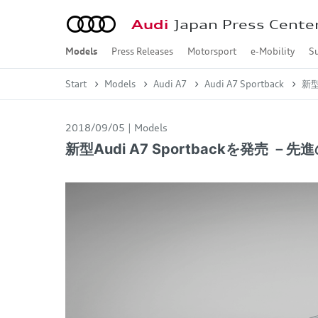
Audi
Japan Press Cente
Models
Press Releases
Motorsport
e-Mobility
Su
Audi A2 e-tron
Audi A6 e-tron
Audi e-tron GT
Audi Q4 e-tron
Audi Q6 e-tron
Audi Q8 e-tron
Audi A1
Audi A3
Audi A4
Audi A5
Audi A6
Audi A7
Audi A8
Audi Q2
Audi Q3
Audi Q5
Audi Q7
Audi Q8
Audi Q9
Audi TT
Audi R8
Concept Car
2026年
2025年
2024年
2023年
2022年
2021年
2020年
2019年
2018年
2017年
2016年
2015年
2014年
2013年
Audi A2 e-tron
Audi A6 e-tron
Audi Q4 e-tron / Audi 
Audi Q6 e-tron
Audi Q8 e-tron / Audi 
Audi e-tron S / Audi e
Audi A1 Sportback
Audi A3 Sportback / A
Audi S3 Sportback / A
Audi RS 3 Sportback /
Audi A4 / Audi A4 Avan
Audi S4 / Audi S4 Ava
Audi RS 4 Avant
Audi A5
Audi S5
Audi RS 5
Audi A6 / Audi A6 Ava
Audi S6 / Audi S6 Ava
Audi RS 6 Avant
Audi A7 Sportback
Audi S7 Sportback
Audi RS 7 Sportback
Audi A8 / Audi A8 L
Audi S8
Audi Q2
Audi SQ2
Audi Q3 / Audi Q3 Spo
Audi RS Q3 / Audi RS 
Audi Q5 / Audi Q5 Spo
Audi SQ5 / Audi SQ5 S
Audi Q7
Audi SQ7
Audi Q8
Audi SQ8
Audi RS Q8
Audi Q9
Audi TT Coupé
Audi TTS Coupé
Audi TT RS Coupé
Audi R8 Coupé / Audi 
Formula 1
Dakar Rally
Customer Racing
Motorsport History
Jan. - Mar.
Apr. - Jun.
Jul. - Sep.
Oct. - Dec.
Oct. - Dec.
Jul. - Sep.
Apr. - Jun.
Jan. - Mar.
Oct. - Dec.
Jul. - Sep.
Apr. - Jun.
Jan. - Mar.
Oct. - Dec.
Jul. - Sep.
Apr. - Jun.
Jan. - Mar.
Oct. - Dec.
Jul. - Sep.
Apr. - Jun.
Jan. - Mar.
Oct. - Dec.
Jul. - Sep.
Apr. - Jun.
Jan. - Mar.
Oct. - Dec.
Jul. - Sep.
Apr. - Jun.
Jan. - Mar.
Oct. - Dec.
Jul. - Sep.
Apr. - Jun.
Jan. - Mar.
Oct. - Dec.
Jul. - Sep.
Apr. - Jun.
Jan. - Mar.
Oct. - Dec.
Jul. - Sep.
Apr. - Jun.
Jan. - Mar.
Oct. - Dec.
Jul. - Sep.
Apr. - Jun.
Jan. - Mar.
Oct. - Dec.
Jul. - Sep.
Apr. - Jun.
Jan. - Mar.
Oct. - Dec.
Jul. - Sep.
Apr. - Jun.
Jan. - Mar.
Start
Models
Audi A7
Audi A7 Sportback
新型
2018/09/05
Models
新型Audi A7 Sportbackを発