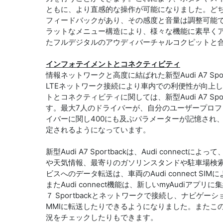
ともに、より直感的な操作が可能になりました。ど
フィードバックがあり、その感度と音量は調整可能
ラットなメニュー構造により、様々な機能に素早くア
たフルデジタルのアウディバーチャルコクピットと
インフォテイメントとコネクティビティ
情報ネットワークと高度に結ばれた新型Audi A7 S
LTEネットワーク接続により車内での利便性が向上
トとコネクティビティに関しては、新型Audi A7 Sp
す。最大7人のドライバーが、自分のユーザープロ
イバーに関し400にも及ぶパラメーターが記憶され
定されるようになっています。
新型Audi A7 Sportbackは、Audi con
や天気情報、最寄りのガソリンスタンドや駐車場検
ビスへのデータ転送は、車両のAudi connect SI
またAudi connect機能は、新しいmyAudiア
７ Sportbackとネットワークで接続し、ナビ
MMIに転送したりできるようになりました。またこ
況をチェックしたりもできます。