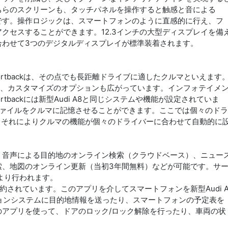
ちらのスクリーンも、タッチパネルを操作すると触感と音による
です。操作ロジックは、スマートフォンのように直感的に行え、フ
クセスすることができます。12.3インチの大型ディスプレイを備
合わせて3つのデジタルディスプレイが標準装着されます。
portbackは、その点でも長距離ドライブに適したクルマといえます
し、カスタマイズのオプションも広がっています。インフォテイメ
ortbackには新型Audi A8と同じシステムや機能が設定されていま
ファイルをクルマに記憶させることができます。ここでは個々のドラ
、それによりクルマの機能が個々のドライバーに合わせて自動的に
nectによって、音声による目的地のオンライン検索（クラウドベース）、ニュー
索、地図のオンライン更新（当初3年間無料）などが可能です。サ
Mにより行われます。
プリに集約されています。このアプリを介してスマートフォンを新型Audi 
ゲーションシステムに目的地情報を送ったり、スマートフォンの予定表を
のアプリを使って、ドアのロック/ロック解除を行ったり、車両の状