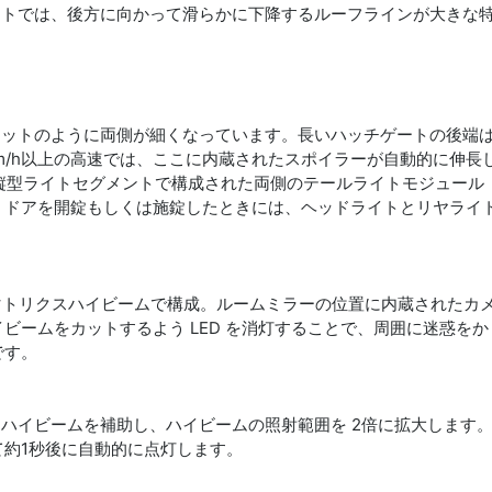
シルエットでは、後方に向かって滑らかに下降するルーフラインが大きな
と同様、ヨットのように両側が細くなっています。長いハッチゲートの後端
m/h以上の高速では、ここに内蔵されたスポイラーが自動的に伸長
縦型ライトセグメントで構成された両側のテールライトモジュール
。ドアを開錠もしくは施錠したときには、ヘッドライトとリヤライ
とマトリクスハイビームで構成。ルームミラーの位置に内蔵されたカ
ビームをカットするよう LED を消灯することで、周囲に迷惑をか
です。
中にハイビームを補助し、ハイビームの照射範囲を 2倍に拡大します
約1秒後に自動的に点灯します。