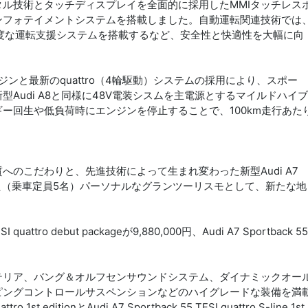
ル技術とタッチディスプレイを全面的に採用したMMIタッチレス
ンフォテイメントシステムを搭載しました。自動運転関連技術では
度な運転支援システムを搭載するなど、安全性と快適性を大幅に向
ジンと最新のquattro（4輪駆動）システムの採用により、スポー
Audi A8と同様に48V電装シスムを主電源とするマイルドハイブ
ー回生や低負荷時にエンジンを停止することで、100km走行あた
のこだわりと、先進技術によって生まれ変わった新型Audi A7
備えた（乗車定員5名）パーソナルなグランツーリスモとして、新たな地
attro debut packageが9,880,000円、Audi A7 Sportback 55
テリア、バング＆オルフセンサウンドシステム、ダイナミックオー
ピングコントロールサスペンションなどのハイグレードな装備を満
1st editionとAudi A7 Sportback 55 TFSI quattro S-line 1st