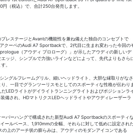
10,000円（税込）で、合計250台発売します。
danのプレステージとAvantの機能性を兼ね備えた独自のコンセプトで
ペのAudi A7 Sportbackで、2代目に生まれ変わった今回の
 prologue（アウディ プロローグ）」が示したアウディの新しいデ
なエッジ、シンプルで力強いラインなどによって、先代よりもさら
ます。
広いシングルフレームグリル、細いヘッドライト、大胆な縁取りがな
より、一目でグランツーリスモとしてのスポーティな性格が伝わり
んだLEDライトがデイライトランニングライトおよびポジションラ
準装備され、HDマトリクスLEDヘッドライトやアウディレーザーラ
。
ハングで構成された新型Audi A7 Sportbackのスポーティ
mのホイールベース、1,910mmの全幅、それらに対して低めに設定され
ハウスの上のアーチ状の膨らみは、アウディのモダンアイコンである