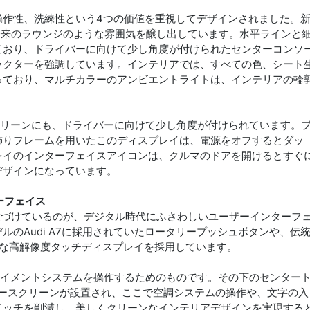
操作性、洗練性という4つの価値を重視してデザインされました。
リーンな未来のラウンジのような雰囲気を醸し出しています。水平ラインと
ており、ドライバーに向けて少し角度が付けられたセンターコンソ
ラクターを強調しています。インテリアでは、すべての色、シート
っており、マルチカラーのアンビエントライトは、インテリアの輪
スクリーンにも、ドライバーに向けて少し角度が付けられています。
飾りフレームを用いたこのディスプレイは、電源をオフするとダッ
レイのインターフェイスアイコンは、クルマのドアを開けるとすぐ
デザインになっています。
ーフェイス
インを特徴づけているのが、デジタル時代にふさわしいユーザーインターフ
ルのAudi A7に採用されていたロータリープッシュボタンや、伝
きな高解像度タッチディスプレイを採用しています。
ォテイメントシステムを操作するためのものです。その下のセンター
ワースクリーンが設置され、ここで空調システムの操作や、文字の入
イッチを削減し、美しくクリーンなインテリアデザインを実現する